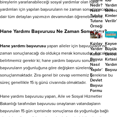
Tutanak
İBB
bireylerin yararlanabileceği sosyal yardımlar olan hane
Nedir?
Yardım
yardımları için yapılan başvuruların ne zaman sonuçlanacağına
Nasıl
Nelerd
Tutulur?
Kimle
dair tüm detayları yazımızın devamından öğrenebilirsiniz.
Tutanak
Verilir
Örneği
Hane Yardımı Başvurusu Ne Zaman Sonuçlanır?
Kızılay
Kayser
Hane yardımı başvurusu
yapan aileler için başvuruların ne
Yardım
Büyük
zaman sonuçlanacağı da oldukça merak konusudur. Ancak şunu
Kolisi
Beledi
Başvurusu
Kırtas
belirtmemiz gerekir ki; hane yardımı başvuru sonucu
Nasıl
Yardım
başvuruların yoğunluğuna göre değişken sürelerde
Yapılır?
Başvu
E-
sonuçlanmaktadır. Zira genel bir cevap vermemiz gerekirse bu
Devlet
süreç genellikle 15 iş günü civarında olmaktadır.
Başvuru
Formu
Hane yardımı başvurusu yapan, Aile ve Sosyal Hizmetler
Bakanlığı tarafından başvurusu onaylanan vatandaşların
başvuruları 15 gün içerisinde sonuçlansa da yoğunluğa bağlı