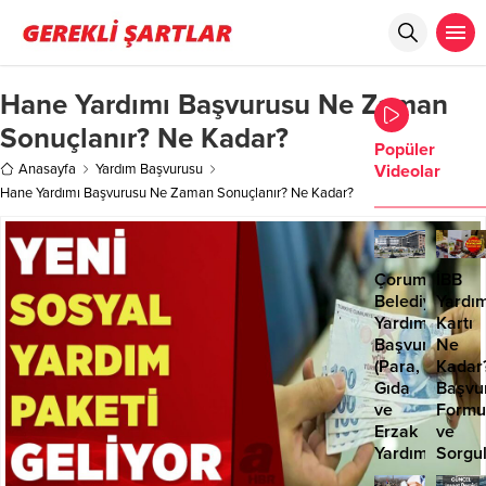
Hane Yardımı Başvurusu Ne Zaman
Sonuçlanır? Ne Kadar?
Popüler
Anasayfa
Yardım Başvurusu
Videolar
Hane Yardımı Başvurusu Ne Zaman Sonuçlanır? Ne Kadar?
Çorum
İBB
Belediyesi
Yardı
Yardım
Kartı
Başvurusu
Ne
(Para,
Kadar
Gıda
Başvu
ve
Formu
Erzak
ve
Yardımı)
Sorgu