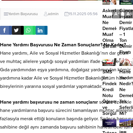
Askerlikten
Günce
A
A
+
-
Yardım Başvurusu
admin
15.11.2025 05:56
Muaf
İnşaat
Ne
Demir
Demek?
Fiyatla
Muaf
– 1
Olma
Ton
Hane Yardımı Başvurusu Ne Zaman Sonuçlanır? Ne Kadar?
Şartları
Demir
Fiyatı
Hane yardımı, Aile ve Sosyal Hizmetler Bakanlığı’nın dar gelirli
ve muhtaç ailelere yaptığı sosyal yardımları ifade etmektedir.
Gıda yardımından eşya yardımına, doğalgaz yardımından kömür
SMS
Hane
ile
Yardım
yardımına kadar Aile ve Sosyal Hizmetler Bakanlığı, tüm hane
Findeks
Nedir
bireylerinin yararına sosyal yardımlar yapmaktadır.
Kredi
Ne
Notu
Deme
Öğrenme
Tek
Hane yardımı başvurusu ne zaman sonuçlanır
sorusu özellikle
ve
Seferl
hane yardımlarına başvuru sürecini tamamlayan muhtaç ailelerin
Sorgulama
Mi?
fazlasıyla merak ettiği konuların başında geliyor. Sadece başvuru
sahibine değil aynı zamanda başvuru sahibinin hanesindeki tüm