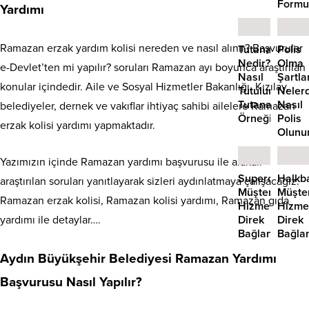
Formu
Yardımı
Ramazan erzak yardım kolisi nereden ve nasıl alınır? Başvurular
Tutanak
Polis
Nedir?
Olma
e-Devlet’ten mi yapılır? soruları Ramazan ayı boyunca araştırılan
Nasıl
Şartlar
konular içindedir. Aile ve Sosyal Hizmetler Bakanlığı, Kızılay,
Tutulur?
Nelerd
Tutanak
Nasıl
belediyeler, dernek ve vakıflar ihtiyaç sahibi ailelere Ramazan
Örneği
Polis
erzak kolisi yardımı yapmaktadır.
Olunu
Yazımızın içinde Ramazan yardımı başvurusu ile alakalı
Superonline
Halkb
araştırılan soruları yanıtlayarak sizleri aydınlatmaya çalışacağız.
Müşteri
Müşter
Ramazan erzak kolisi, Ramazan kolisi yardımı, Ramazan gıda
Hizmetlerine
Hizmet
Direk
Direk
yardımı ile detaylar….
Bağlanma
Bağla
Aydın Büyükşehir Belediyesi Ramazan Yardımı
Başvurusu Nasıl Yapılır?