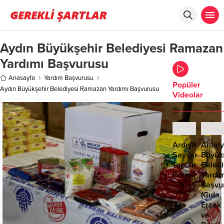
Aydın Büyükşehir Belediyesi Ramazan
Yardımı Başvurusu
Anasayfa
Yardım Başvurusu
Popüler
Aydın Büyükşehir Belediyesi Ramazan Yardımı Başvurusu
Videolar
Ardışık
Antal
Sayıların
Büyük
Toplamı
Beledi
Formülü
Yardı
Başvu
(Gıda,
Erzak
ve