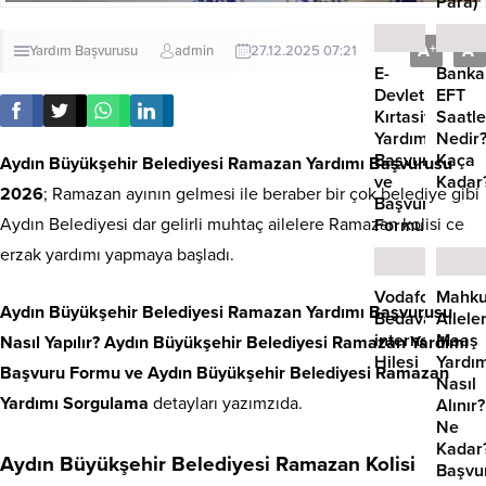
Para)
A
A
+
-
Yardım Başvurusu
admin
27.12.2025 07:21
E-
Bankal
Devlet
EFT
Kırtasiye
Saatle
Yardımı
Nedir
Başvurusu
Kaça
Aydın Büyükşehir Belediyesi Ramazan Yardımı Başvurusu
ve
Kadar
2026
; Ramazan ayının gelmesi ile beraber bir çok belediye gibi
Başvuru
Aydın Belediyesi dar gelirli muhtaç ailelere Ramazan kolisi ce
Formu
erzak yardımı yapmaya başladı.
Vodafone
Mahk
Aydın Büyükşehir Belediyesi Ramazan Yardımı Başvurusu
Bedava
Ailele
internet
Maaş
Nasıl Yapılır? Aydın Büyükşehir Belediyesi Ramazan Yardımı
Hilesi
Yardım
Başvuru Formu ve Aydın Büyükşehir Belediyesi Ramazan
Nasıl
Yardımı Sorgulama
detayları yazımzıda.
Alınır?
Ne
Kadar
Aydın Büyükşehir Belediyesi Ramazan Kolisi
Başvu